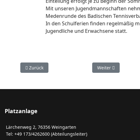
Einteilung erfolgt je zu Beginn der So
Mit unseren Jugendmannschaften nehmen
Medenrunde des Badischen Tennisverba
In den Schulferien finden regelmäßig m
Jugendliche und Erwachsene statt.
Vorheriger Beitrag: Tennishalle
Nächster Beitrag: T
Zurück
Weiter
Platzanlage
Lärchenweg 2, 76356 Weingarten
Tel: +49 173/4262600 (Abteilungsleiter)