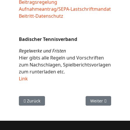
Beitragsregelung
Aufnahmeantrag/SEPA-Lastschriftmandat
Beitritt-Datenschutz
Badischer Tennisverband
Regelwerke und Fristen
Hier gibts alle Regeln und Vorschriften
zum Nachschlagen, Spielberichtsvorlagen
zum runterladen etc.
Link
Vorheriger Beitrag: Gäste
Nächster Beitrag: D
Zurück
Weiter