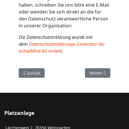
haben, schreiben Sie uns bitte eine E-Mail
oder wenden Sie sich direkt an die für
den Datenschutz verantwortliche Person
in unserer Organisation:
Die Datenschutzerklärung wurde mit
dem
Datenschutzerklärungs-Generator der
activeMind AG erstellt
.
Vorheriger Beitrag: Downloads
Nächster Beitrag: 
Zurück
Weiter
Platzanlage
Lärchenweg 2, 76356 Weingarten