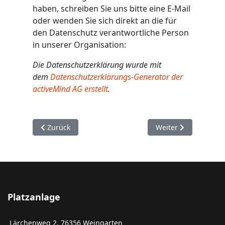
haben, schreiben Sie uns bitte eine E-Mail
oder wenden Sie sich direkt an die für
den Datenschutz verantwortliche Person
in unserer Organisation:
Die Datenschutzerklärung wurde mit
dem
Datenschutzerklärungs-Generator der
activeMind AG erstellt
.
Vorheriger Beitrag: Downloads
Nächster Beitrag: 
Zurück
Weiter
Platzanlage
Lärchenweg 2, 76356 Weingarten